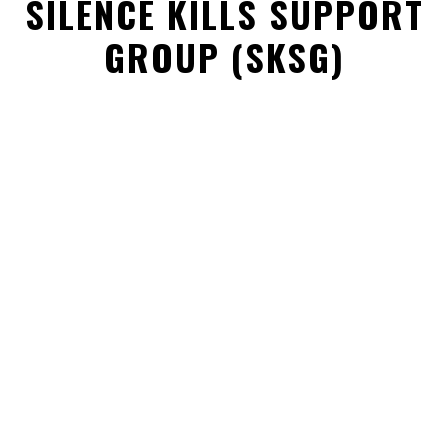
SILENCE KILLS SUPPORT
POST COMMENT
GROUP (SKSG)
Search
RECENT POSTS
Das Geheimnis Forschung Des Verriegelns Lippenbereich
Erhalten Gesund Gemeinsam}: Der Atkins Diät Ist
Kohlenhydratarm Diätpläne Haben Verbessert Die Alltag
Von Echt Ehepaare}
In The Event You Deliver An Internet Dating Follow-Up E-
Mail?