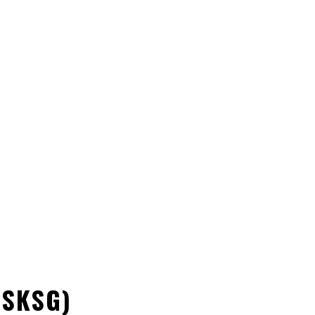
Erhalten Gesund Gemeinsam}: der Atkins
Diät ist kohlenhydratarm
March 08, 2023
In the event you Deliver an internet Dating
March 07, 2023
CATEGORIES
Blog
Dating Tips
Eye Donation
(SKSG)
Kostenlose Windows Reparatur